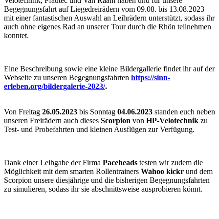
Velotechnik, Pfautec und Van Raam haben und für unsere
Begegnungsfahrt auf Liegedreirädern vom 09.08. bis 13.08.2023
mit einer fantastischen Auswahl an Leihrädern unterstützt, sodass ihr
auch ohne eigenes Rad an unserer Tour durch die Rhön teilnehmen
konntet.
Eine Beschreibung sowie eine kleine Bildergallerie findet ihr auf der
Webseite zu unseren Begegnungsfahrten
https://sinn-
erleben.org/bildergalerie-2023/
.
Von Freitag
26.05.2023
bis Sonntag
04.06.2023
standen euch neben
unseren Freirädern auch dieses
Scorpion
von
HP-Velotechnik
zu
Test- und Probefahrten und kleinen Ausflügen zur Verfügung.
Dank einer Leihgabe der Firma
Paceheads
testen wir zudem die
Möglichkeit mit dem smarten Rollentrainers
Wahoo kickr
und dem
Scorpion unsere diesjährige und die bisherigen Begegnungsfahrten
zu simulieren, sodass ihr sie abschnittsweise ausprobieren könnt.