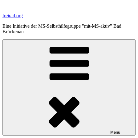
Zum
Inhalt
freirad.org
springen
Eine Initiative der MS-Selbsthilfegruppe "mit-MS-aktiv" Bad
Brückenau
Menü